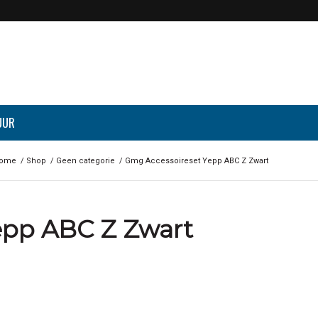
UUR
ome
/
Shop
/
Geen categorie
/
Gmg Accessoireset Yepp ABC Z Zwart
epp ABC Z Zwart