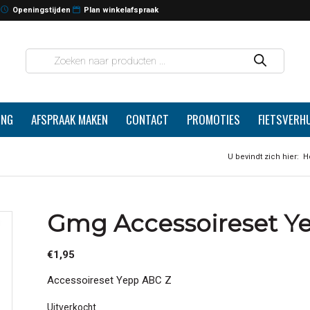
Openingstijden
Plan winkelafspraak
ING
AFSPRAAK MAKEN
CONTACT
PROMOTIES
FIETSVERH
U bevindt zich hier:
H
Gmg Accessoireset Y
€
1,95
Accessoireset Yepp ABC Z
Uitverkocht