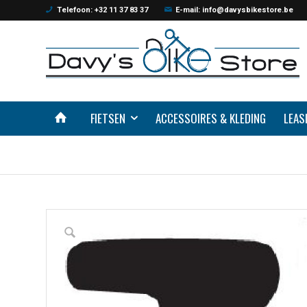
Telefoon: +32 11 37 83 37
E-mail: info@davysbikestore.be
FIETSEN
ACCESSOIRES & KLEDING
LEAS