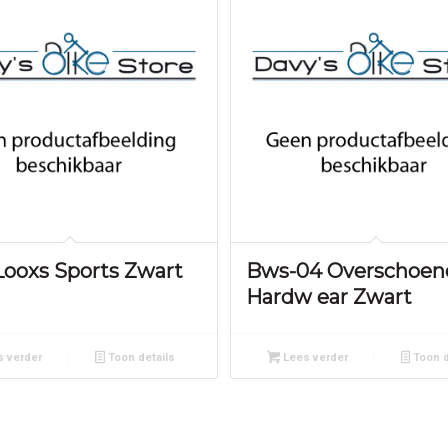
ooxs Sports Zwart
Bws-04 Overschoen
Hardw ear Zwart
 verder
Toon details
Lees verder
Toon d