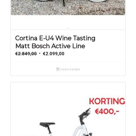
Aanbieding!
Cortina E-U4 Wine Tasting
Matt Bosch Active Line
Oorspronkelijke
Huidige
€
2.849,00
€
2.099,00
prijs
prijs
was:
is:
Lees verder
€2.849,00.
€2.099,00.