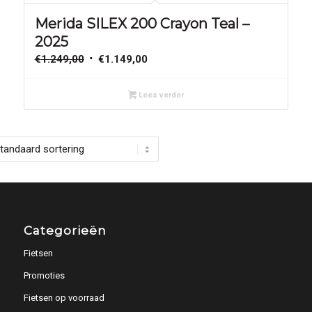
Merida SILEX 200 Crayon Teal –
2025
Oorspronkelijke
Huidige
€
1.249,00
€
1.149,00
prijs
prijs
was:
is:
Lees verder
€1.249,00.
€1.149,00.
Categorieën
Fietsen
Promoties
Fietsen op voorraad