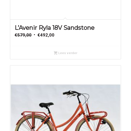
Aanbieding!
L’Avenir Ryla 18V Sandstone
Oorspronkelijke
Huidige
€
579,00
€
492,00
prijs
prijs
was:
is:
Lees verder
€579,00.
€492,00.