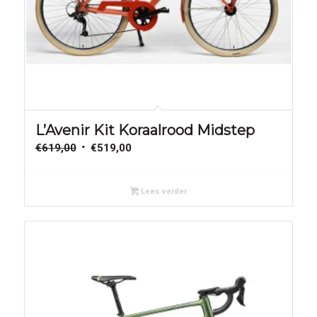
Aanbieding!
L’Avenir Kit Koraalrood Midstep
Oorspronkelijke
Huidige
€
619,00
€
519,00
prijs
prijs
was:
is:
Lees verder
€619,00.
€519,00.