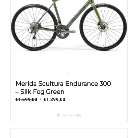
Aanbieding!
Merida Scultura Endurance 300
– Silk Fog Green
Oorspronkelijke
Huidige
€
1.599,00
€
1.399,00
prijs
prijs
was:
is:
Lees verder
€1.599,00.
€1.399,00.