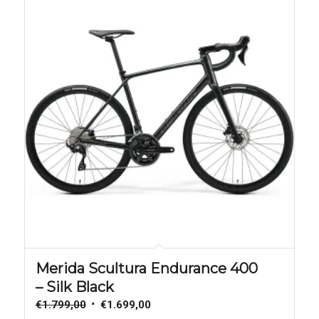
Aanbieding!
Merida Scultura Endurance 400
– Silk Black
Oorspronkelijke
Huidige
€
1.799,00
€
1.699,00