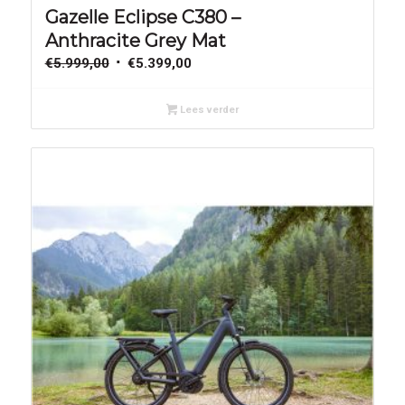
Gazelle Eclipse C380 –
Anthracite Grey Mat
Oorspronkelijke
Huidige
€
5.999,00
€
5.399,00
prijs
prijs
was:
is:
Lees verder
€5.999,00.
€5.399,00.