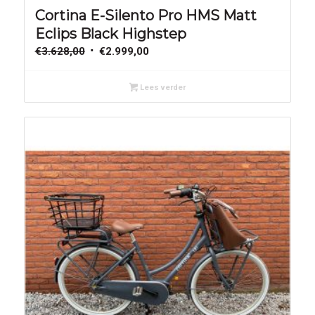
Cortina E-Silento Pro HMS Matt
Eclips Black Highstep
Oorspronkelijke
Huidige
€
3.628,00
€
2.999,00
prijs
prijs
was:
is:
Lees verder
€3.628,00.
€2.999,00.