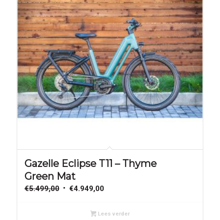
Aanbieding!
Gazelle Eclipse T11 – Thyme
Green Mat
Oorspronkelijke
Huidige
€
5.499,00
€
4.949,00
prijs
prijs
was:
is:
Lees verder