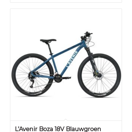
€5.499,00.
€4.949,00.
Aanbieding!
L’Avenir Boza 18V Blauwgroen