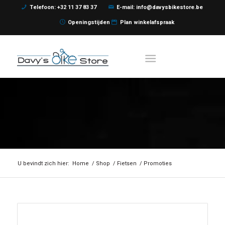
Telefoon: +32 11 37 83 37
E-mail: info@davysbikestore.be
Openingstijden
Plan winkelafspraak
Aanbieding!
U bevindt zich hier:
Home
/
Shop
/
Fietsen
/
Promoties