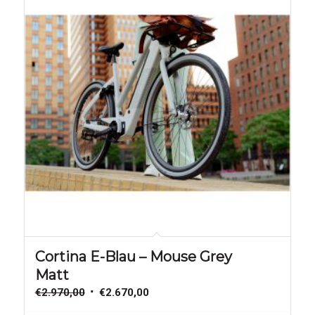
Aanbieding!
Cortina E-Blau – Mouse Grey
Matt
Oorspronkelijke
Huidige
€
2.970,00
€
2.670,00
prijs
prijs