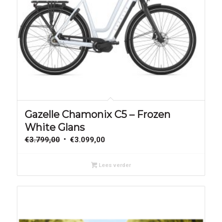
Aanbieding!
Gazelle Chamonix C5 – Frozen
White Glans
Oorspronkelijke
Huidige
€
3.799,00
€
3.099,00
prijs
prijs
was:
is:
Lees verder
€3.799,00.
€3.099,00.