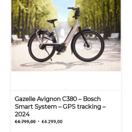
Aanbieding!
Gazelle Avignon C380 – Bosch
Smart System – GPS tracking –
2024
Oorspronkelijke
Huidige
€
4.799,00
€
4.299,00
prijs
prijs