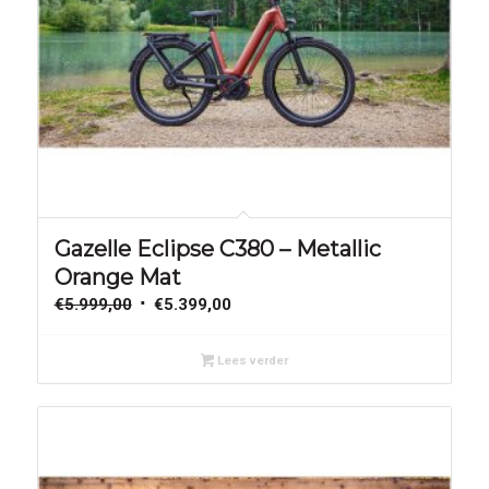
Aanbieding!
Gazelle Eclipse C380 – Metallic
Orange Mat
Oorspronkelijke
Huidige
€
5.999,00
€
5.399,00
prijs
prijs
was:
is:
Lees verder
€5.999,00.
€5.399,00.