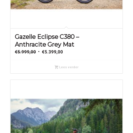
Aanbieding!
Gazelle Eclipse C380 –
Anthracite Grey Mat
Oorspronkelijke
Huidige
€
5.999,00
€
5.399,00
prijs
prijs
was:
is:
Lees verder
€5.999,00.
€5.399,00.