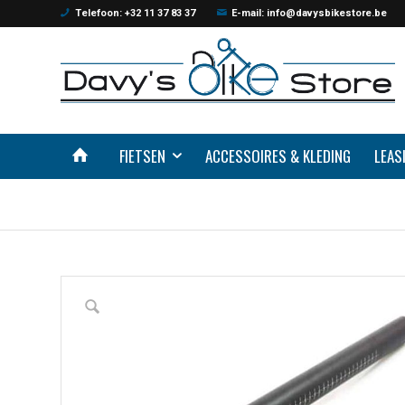
Telefoon: +32 11 37 83 37
E-mail: info@davysbikestore.be
FIETSEN
ACCESSOIRES & KLEDING
LEAS