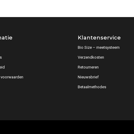
matie
Klantenservice
Bio Size – meetsysteem
s
Verzendkosten
eid
Retourneren
 voorwaarden
Nieuwsbrief
Betaalmethodes