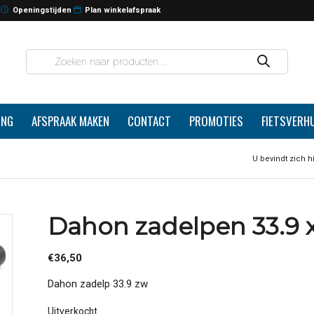
Openingstijden
Plan winkelafspraak
ING
AFSPRAAK MAKEN
CONTACT
PROMOTIES
FIETSVERH
U bevindt zich hi
Dahon zadelpen 33.9 x
€
36,50
Dahon zadelp 33.9 zw
Uitverkocht