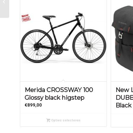
Unbranded Vinty
zadelpen haaks 25.4 x
300 zilver
Merida CROSSWAY 100
New L
Glossy black higstep
DUBB
Black
€
899,00
Opties selecteren