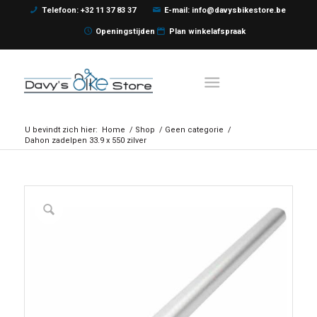
Telefoon: +32 11 37 83 37
E-mail: info@davysbikestore.be
Openingstijden
Plan winkelafspraak
U bevindt zich hier:
Home
/
Shop
/
Geen categorie
/
Dahon zadelpen 33.9 x 550 zilver