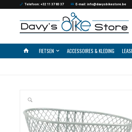
Telefoon: +32 11 37 83 37
E-mail: info@davysbikestore.be
FIETSEN
ACCESSOIRES & KLEDING
LEAS