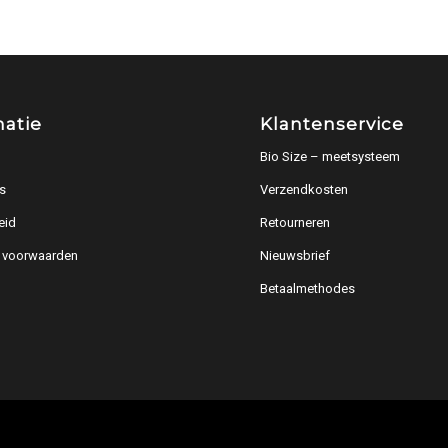
matie
Klantenservice
Bio Size – meetsysteem
s
Verzendkosten
eid
Retourneren
 voorwaarden
Nieuwsbrief
Betaalmethodes