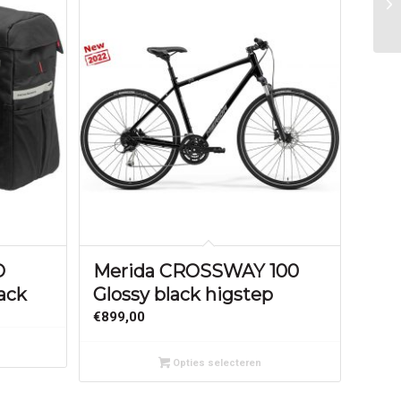
O
Merida CROSSWAY 100
ack
Glossy black higstep
€
899,00
Opties selecteren