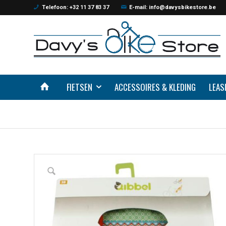
Telefoon: +32 11 37 83 37
E-mail: info@davysbikestore.be
FIETSEN
ACCESSOIRES & KLEDING
LEAS