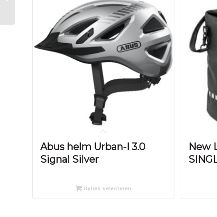
Zwart
Abus helm Urban-I 3.0
New 
Signal Silver
SINGL
Opties selecteren