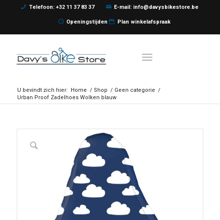
Telefoon: +32 11 37 83 37
E-mail: info@davysbikestore.be
Openingstijden
Plan winkelafspraak
U bevindt zich hier:
Home
/
Shop
/
Geen categorie
/
Urban Proof Zadelhoes Wolken blauw