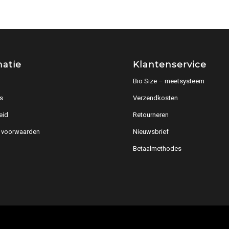
matie
Klantenservice
Bio Size – meetsysteem
s
Verzendkosten
eid
Retourneren
 voorwaarden
Nieuwsbrief
Betaalmethodes