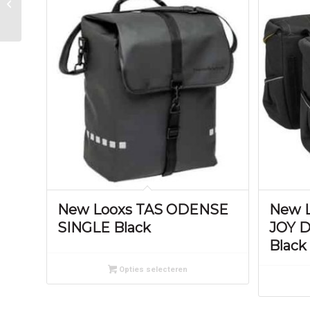
ZW Bincho Black
New Looxs TAS ODENSE
New 
SINGLE Black
JOY D
Black
Opties selecteren