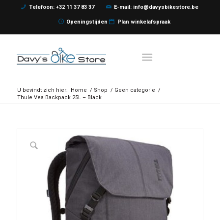
Telefoon: +32 11 37 83 37
E-mail: info@davysbikestore.be
Openingstijden
Plan winkelafspraak
U bevindt zich hier:
Home
/
Shop
/
Geen categorie
/
Thule Vea Backpack 25L – Black