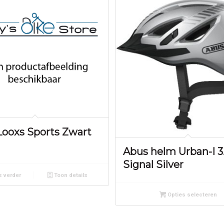
ooxs Sports Zwart
Abus helm Urban-I 3
Signal Silver
 verder
Toon details
Opties selecteren