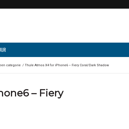
UUR
een categorie
/
Thule Atmos X4 for iPhone6 – Fiery Coral/Dark Shadow
hone6 – Fiery