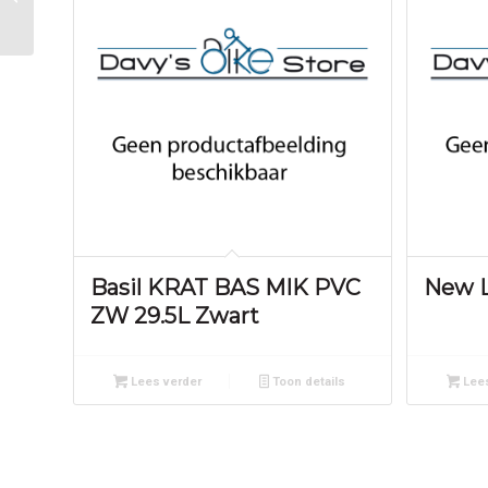
iPhone6 Plus
Basil KRAT BAS MIK PVC
New L
ZW 29.5L Zwart
Lees verder
Toon details
Lees