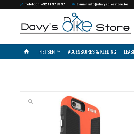
Telefoon: +32 11 37 83 37
E-mail: info@davysbikestore.be
FIETSEN
ACCESSOIRES & KLEDING
LEAS