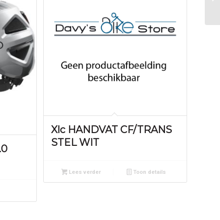
Xlc HANDVAT CF/TRANS
STEL WIT
.0
Lees verder
Toon details