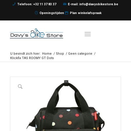
Telefoon: +32 11 37 83 37
E-mail: info@davysbikestore.be
Openingstijden
Plan winkelafspraak
U bevindt zich hier:
Home
/
Shop
/
Geen categorie
/
Klickfix TAS ROOMY GT Dots