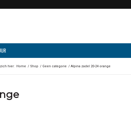
UUR
zich hier:
Home
/
Shop
/
Geen categorie
/
Alpina zadel 20-24 orange
ange