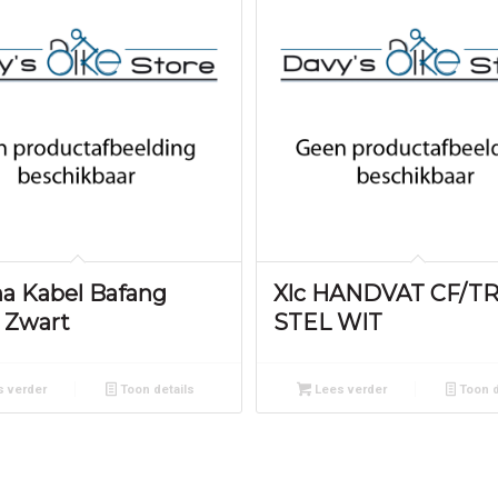
na Kabel Bafang
Xlc HANDVAT CF/T
 Zwart
STEL WIT
 verder
Toon details
Lees verder
Toon d