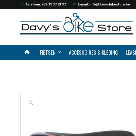
Telefoon: +32 11 37 83 37
E-mail: info@davysbikestore.be
FIETSEN
ACCESSOIRES & KLEDING
LEAS