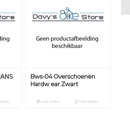
RANS
Bws-04 Overschoenen
Hardw ear Zwart
etails
Lees verder
Toon details