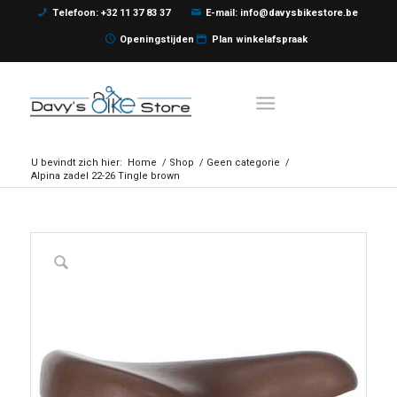
Telefoon: +32 11 37 83 37
E-mail: info@davysbikestore.be
Openingstijden
Plan winkelafspraak
U bevindt zich hier:
Home
/
Shop
/
Geen categorie
/
Alpina zadel 22-26 Tingle brown