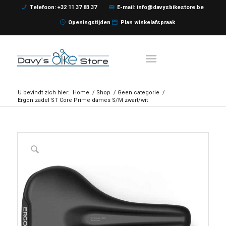
Telefoon: +32 11 37 83 37
E-mail: info@davysbikestore.be
Openingstijden
Plan winkelafspraak
U bevindt zich hier:
Home
/
Shop
/
Geen categorie
/
Ergon zadel ST Core Prime dames S/M zwart/wit