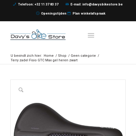
Telefoon: +32 11 37 83 37
E-mail: info@davysbikestore.be
Openingstijden
Plan winkelafspraak
U bevindt zich hier:
Home
/
Shop
/
Geen categorie
/
Terry zadel Fisio GTC Max gel heren zwart