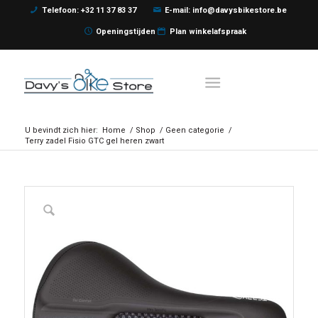
Telefoon: +32 11 37 83 37
E-mail: info@davysbikestore.be
Openingstijden
Plan winkelafspraak
U bevindt zich hier:
Home
/
Shop
/
Geen categorie
/
Terry zadel Fisio GTC gel heren zwart