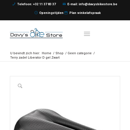
Telefoon: +32 11 37 83 37
E-mail: info@davysbikestore.be
Openingstijden
Plan winkelafspraak
U bevindt zich hier:
Home
/
Shop
/
Geen categorie
/
Terry zadel Liberator D gel Zwart