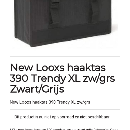
New Looxs haaktas
390 Trendy XL zw/grs
Zwart/Grijs
New Looxs haaktas 390 Trendy XL zw/grs
Dit product is nu niet op voorraad en niet beschikbaar.
SKU:
new-looxs-haaktas-390-trendy-xl-zw-grs-zwart-grijs
Categorie:
Geen