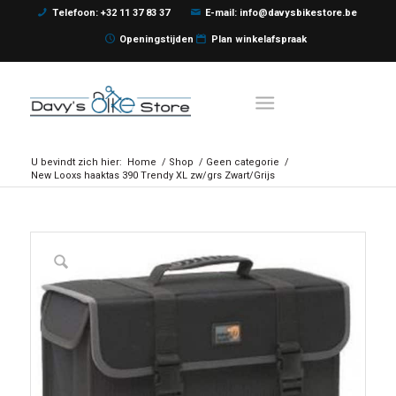
Telefoon: +32 11 37 83 37
E-mail: info@davysbikestore.be
Openingstijden
Plan winkelafspraak
U bevindt zich hier:
Home
/
Shop
/
Geen categorie
/
New Looxs haaktas 390 Trendy XL zw/grs Zwart/Grijs