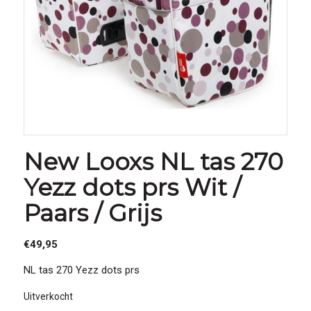
New Looxs NL tas 270
Yezz dots prs Wit /
Paars / Grijs
€
49,95
NL tas 270 Yezz dots prs
Uitverkocht