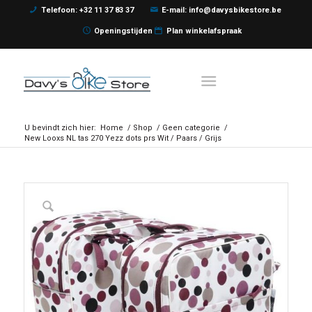
Telefoon: +32 11 37 83 37
E-mail: info@davysbikestore.be
Openingstijden
Plan winkelafspraak
U bevindt zich hier:
Home
/
Shop
/
Geen categorie
/
New Looxs NL tas 270 Yezz dots prs Wit / Paars / Grijs