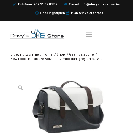
Telefoon: +32 11 37 83 37
E-mail: info@davysbikestore.be
Openingstijden
Plan winkelafspraak
U bevindt zich hier:
Home
/
Shop
/
Geen categorie
/
New Looxs NL tas 265 Bolzano Combo dark grey Grijs / Wit