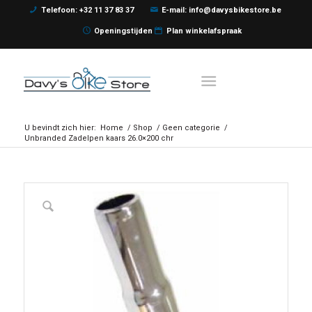
Telefoon: +32 11 37 83 37
E-mail: info@davysbikestore.be
Openingstijden
Plan winkelafspraak
U bevindt zich hier:
Home
/
Shop
/
Geen categorie
/
Unbranded Zadelpen kaars 26.0×200 chr