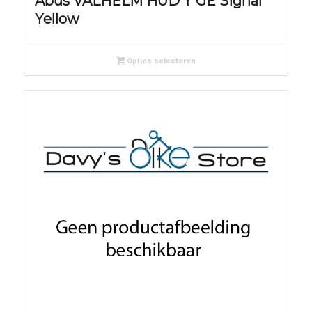
Abus VALHELM HUD Y GE Signal
Yellow
Opties selecteren