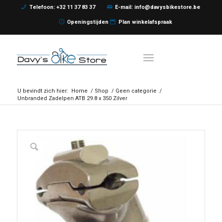
Telefoon: +32 11 37 83 37
E-mail: info@davysbikestore.be
Openingstijden
Plan winkelafspraak
U bevindt zich hier:
Home
/
Shop
/
Geen categorie
/
Unbranded Zadelpen ATB 29.8 x 350 Zilver