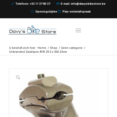
Telefoon: +32 11 37 83 37
E-mail: info@davysbikestore.be
Openingstijden
Plan winkelafspraak
U bevindt zich hier:
Home
/
Shop
/
Geen categorie
/
Unbranded Zadelpen ATB 29.2 x 350 Zilver