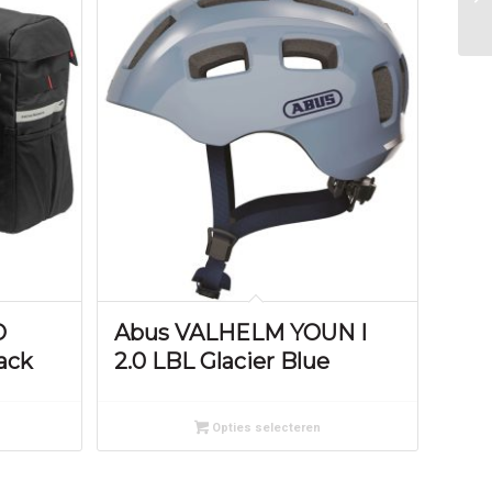
O
Abus VALHELM YOUN I
ack
2.0 LBL Glacier Blue
Opties selecteren