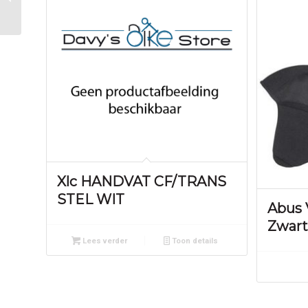
KIND BRUINROOD Rood
Xlc HANDVAT CF/TRANS
STEL WIT
Abus
Zwart
Lees verder
Toon details