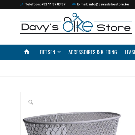
Telefoon: +32 11 37 83 37
E-mail: info@davysbikestore.be
FIETSEN
ACCESSOIRES & KLEDING
LEAS