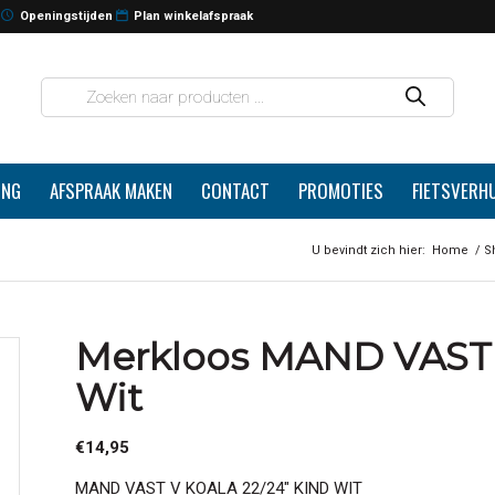
Openingstijden
Plan winkelafspraak
ING
AFSPRAAK MAKEN
CONTACT
PROMOTIES
FIETSVERH
U bevindt zich hier:
Home
/
S
Merkloos MAND VAST 
Wit
€
14,95
MAND VAST V KOALA 22/24″ KIND WIT