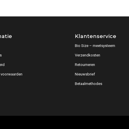
matie
Klantenservice
Bio Size – meetsysteem
s
Verzendkosten
eid
Retourneren
 voorwaarden
Nieuwsbrief
Betaalmethodes