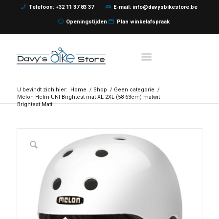
Telefoon: +32 11 37 83 37
E-mail: info@davysbikestore.be
Openingstijden
Plan winkelafspraak
U bevindt zich hier:
Home
/
Shop
/
Geen categorie
/
Melon Helm UNI Brightest mat XL-2XL (58-63cm) matwit
Brightest Matt