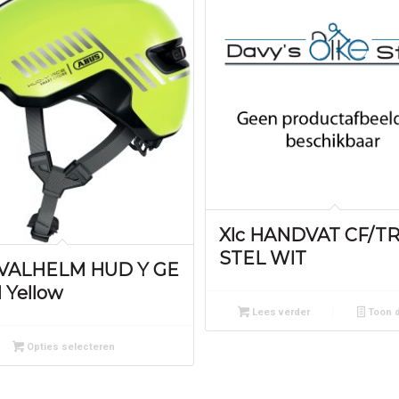
Xlc HANDVAT CF/T
STEL WIT
 VALHELM HUD Y GE
l Yellow
Lees verder
Toon d
Opties selecteren