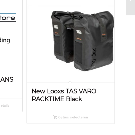
RANS
New Looxs TAS VARO
RACKTIME Black
etails
Opties selecteren