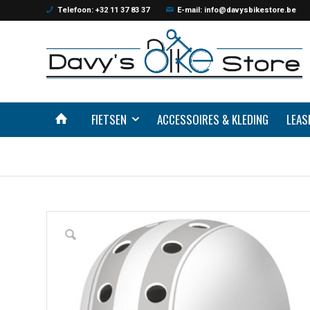
Telefoon: +32 11 37 83 37
E-mail: info@davysbikestore.be
FIETSEN
ACCESSOIRES & KLEDING
LEAS