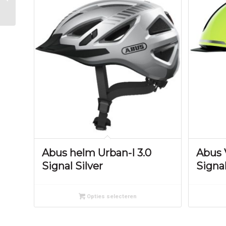
58cm) wit Decent
Double Grey Matt
Abus helm Urban-I 3.0
Abus
Signal Silver
Signa
Opties selecteren