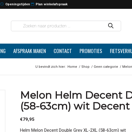
Openingstijden
Plan winkelafspraak
ING
AFSPRAAK MAKEN
CONTACT
PROMOTIES
FIETSVERH
U bevindt zich hier:
Home
/
Shop
/
Geen categorie
/
Melon
Melon Helm Decent D
(58-63cm) wit Decent
€
79,95
Helm Melon Decent Double Grey XL-2XL (58-63cm) wit