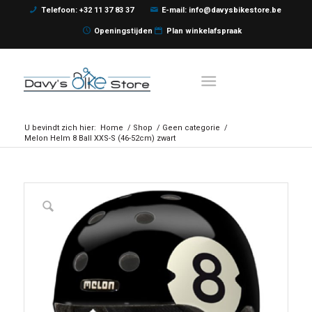
Telefoon: +32 11 37 83 37
E-mail: info@davysbikestore.be
Openingstijden
Plan winkelafspraak
U bevindt zich hier:
Home
/
Shop
/
Geen categorie
/
Melon Helm 8 Ball XXS-S (46-52cm) zwart