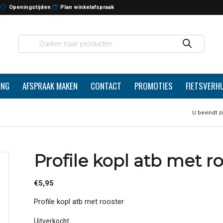
Openingstijden
Plan winkelafspraak
ING
AFSPRAAK MAKEN
CONTACT
PROMOTIES
FIETSVERH
U bevindt zi
Profile kopl atb met r
€
5,95
Profile kopl atb met rooster
Uitverkocht