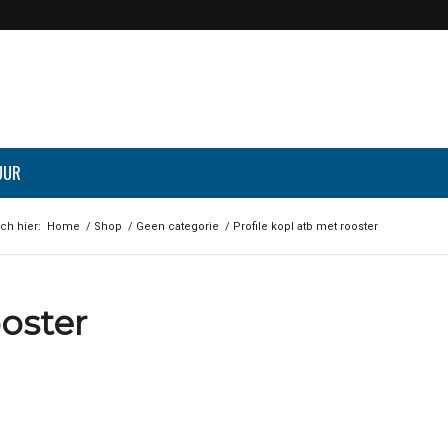
UUR
ch hier:
Home
/
Shop
/
Geen categorie
/
Profile kopl atb met rooster
ooster