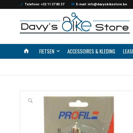
Telefoon: +32 11 37 83 37
E-mail: info@davysbikestore.be
FIETSEN
ACCESSOIRES & KLEDING
LEAS