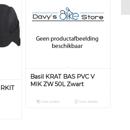
Basil KRAT BAS PVC V
MIK ZW 50L Zwart
RKIT
Lees verder
Toon details