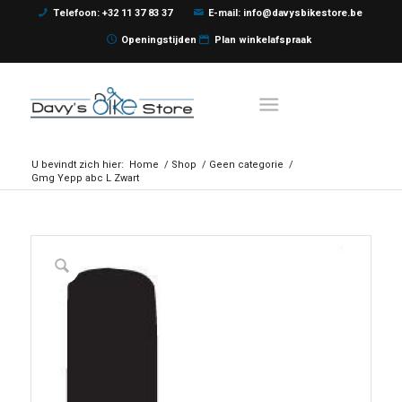
Telefoon: +32 11 37 83 37
E-mail: info@davysbikestore.be
Openingstijden
Plan winkelafspraak
U bevindt zich hier:
Home
/
Shop
/
Geen categorie
/
Gmg Yepp abc L Zwart