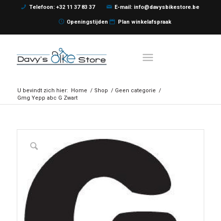
Telefoon: +32 11 37 83 37
E-mail: info@davysbikestore.be
Openingstijden
Plan winkelafspraak
U bevindt zich hier:
Home
/
Shop
/
Geen categorie
/
Gmg Yepp abc G Zwart