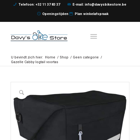
Telefoon: +32 11 37 83 37
E-mail: info@davysbikestore.be
Openingstijden
Plan winkelafspraak
U bevindt zich hier:
Home
/
Shop
/
Geen categorie
/
Gazelle Cabby logtail voortas