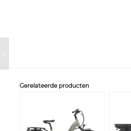
Gazelle Orange C7+
HMB Light Olive Glans
Lowstep 2021
Gerelateerde producten