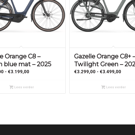
le Orange C8 –
Gazelle Orange C8+ 
n blue mat – 2025
Twilight Green – 20
Prijsklasse:
Prijsk
00
-
€
3.199,00
€
3.299,00
-
€
3.499,00
€2.999,00
€3.29
tot
tot
Lees verder
Lees verder
€3.199,00
€3.49