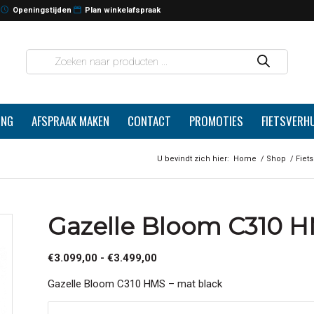
Openingstijden
Plan winkelafspraak
ING
AFSPRAAK MAKEN
CONTACT
PROMOTIES
FIETSVERH
U bevindt zich hier:
Home
/
Shop
/
Fiet
Gazelle Bloom C310 H
Prijsklasse:
€
3.099,00
-
€
3.499,00
€3.099,00
Gazelle Bloom C310 HMS – mat black
tot
€3.499,00