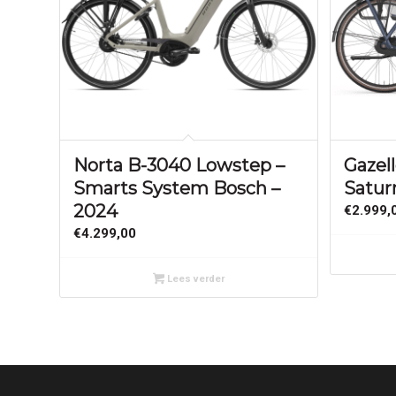
Norta B-3040 Lowstep –
Gazel
Smarts System Bosch –
Satur
2024
€
2.999,
€
4.299,00
Lees verder