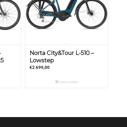
–
Norta City&Tour L-510 –
25
Lowstep
lasse:
€
2.699,00
9,00
Lees verder
9,00