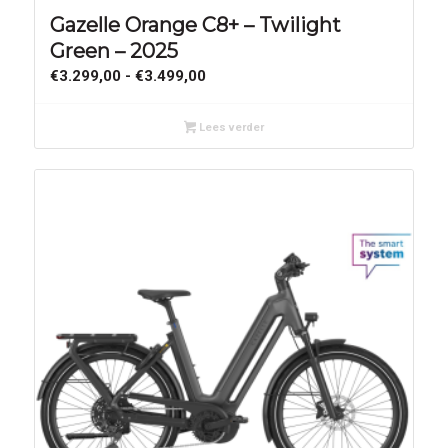
Gazelle Orange C8+ – Twilight
Green – 2025
Prijsklasse:
€
3.299,00
-
€
3.499,00
€3.299,00
tot
Lees verder
€3.499,00