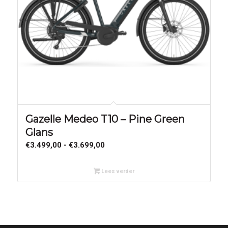
Gazelle Medeo T10 – Pine Green
Glans
Prijsklasse:
€
3.499,00
-
€
3.699,00
€3.499,00
tot
Lees verder
€3.699,00