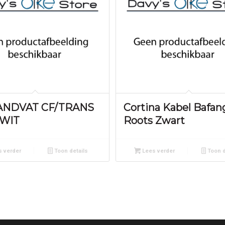
HANDVAT CF/TRANS
Cortina Kabel Bafan
 WIT
Roots Zwart
 verder
Toon details
Lees verder
Toon d