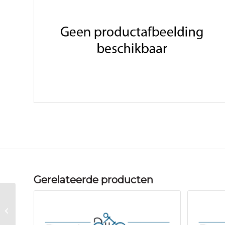
Gerelateerde producten
Helm Inmold Kind Nova
Roze M 54-58cm + LED-
achterlicht