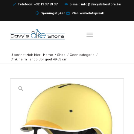
Telefoon: +32 11 37 83 37
E-mail: info@davysbikestore.be
Openingstijden
Plan winkelafspraak
U bevindt zich hier:
Home
/
Shop
/
Geen categorie
/
Crnk helm Tango Jor geel 49-53 cm