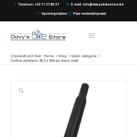
Telefoon: +32 11 37 83 37
E-mail: info@davysbikestore.be
Openingstijden
Plan winkelafspraak
U bevindt zich hier:
Home
/
Shop
/
Geen categorie
/
Cortina zadelpen 30.2 x 300 alu black matt