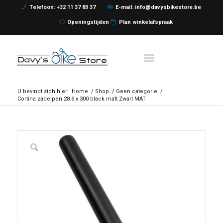
Telefoon: +32 11 37 83 37
E-mail: info@davysbikestore.be
Openingstijden
Plan winkelafspraak
U bevindt zich hier:
Home
/
Shop
/
Geen categorie
/
Cortina zadelpen 28.6 x 300 black matt Zwart MAT