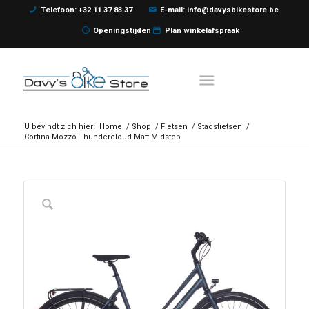
Telefoon: +32 11 37 83 37
E-mail: info@davysbikestore.be
Openingstijden
Plan winkelafspraak
U bevindt zich hier:
Home
/
Shop
/
Fietsen
/
Stadsfietsen
/
Cortina Mozzo Thundercloud Matt Midstep