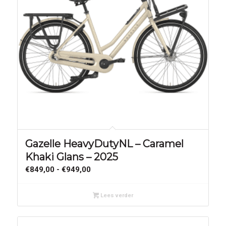
Gazelle HeavyDutyNL – Caramel
Khaki Glans – 2025
Prijsklasse:
€
849,00
-
€
949,00
€849,00
tot
Lees verder
€949,00