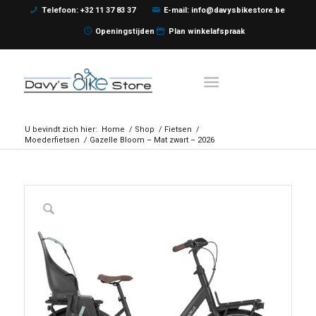
Telefoon: +32 11 37 83 37
E-mail: info@davysbikestore.be
Openingstijden
Plan winkelafspraak
U bevindt zich hier:
Home
/
Shop
/
Fietsen
/
Moederfietsen
/
Gazelle Bloom – Mat zwart – 2026