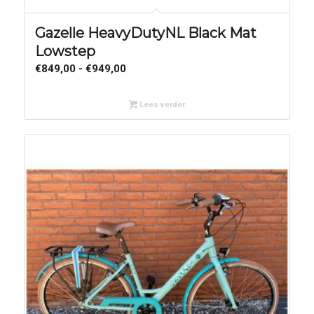
Gazelle HeavyDutyNL Black Mat
Lowstep
Prijsklasse:
€
849,00
-
€
949,00
€849,00
tot
Lees verder
€949,00