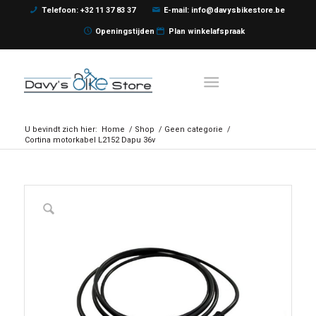
Telefoon: +32 11 37 83 37
E-mail: info@davysbikestore.be
Openingstijden
Plan winkelafspraak
U bevindt zich hier:
Home
/
Shop
/
Geen categorie
/
Cortina motorkabel L2152 Dapu 36v