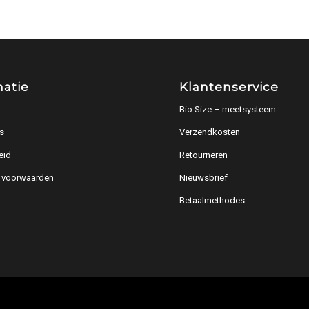
matie
Klantenservice
Bio Size – meetsysteem
s
Verzendkosten
eid
Retourneren
 voorwaarden
Nieuwsbrief
Betaalmethodes