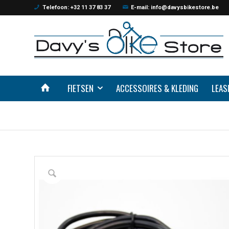
Telefoon: +32 11 37 83 37
E-mail: info@davysbikestore.be
FIETSEN
ACCESSOIRES & KLEDING
LEAS