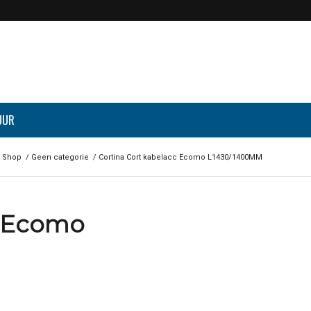
UUR
Shop
/
Geen categorie
/
Cortina Cort kabelacc Ecomo L1430/1400MM
c Ecomo