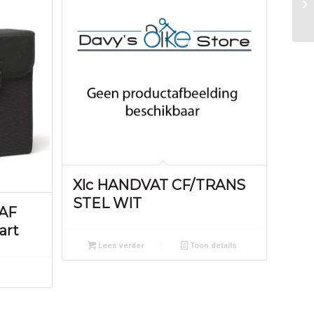
Xlc HANDVAT CF/TRANS
STEL WIT
KAF
art
Lees verder
Toon details