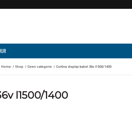
UUR
Home
/
Shop
/
Geen categorie
/
Cortina display kabel 36v l1500/1400
36v l1500/1400