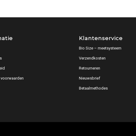
matie
Klantenservice
Bio Size – meetsysteem
s
Verzendkosten
eid
Retourneren
 voorwaarden
Nieuwsbrief
Betaalmethodes