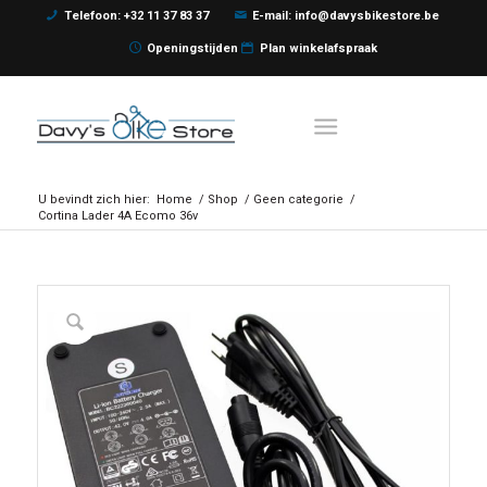
Telefoon: +32 11 37 83 37
E-mail: info@davysbikestore.be
Openingstijden
Plan winkelafspraak
U bevindt zich hier:
Home
/
Shop
/
Geen categorie
/
Cortina Lader 4A Ecomo 36v