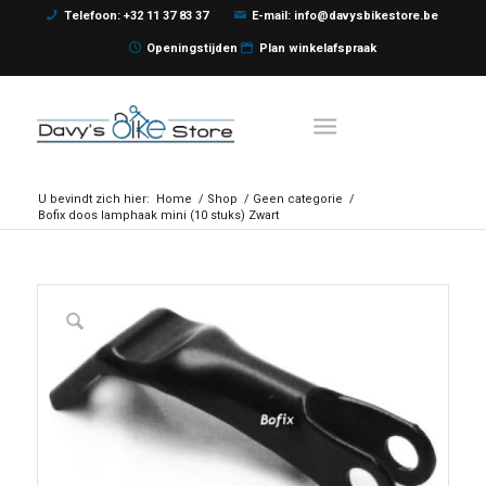
Telefoon: +32 11 37 83 37
E-mail: info@davysbikestore.be
Openingstijden
Plan winkelafspraak
U bevindt zich hier:
Home
/
Shop
/
Geen categorie
/
Bofix doos lamphaak mini (10 stuks) Zwart