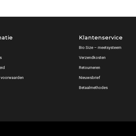
matie
Klantenservice
Bio Size – meetsysteem
s
Verzendkosten
eid
Retourneren
 voorwaarden
Nieuwsbrief
Betaalmethodes