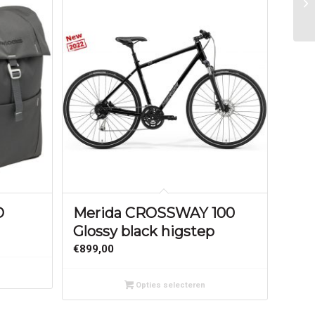
O
Merida CROSSWAY 100
Glossy black higstep
€
899,00
Opties selecteren