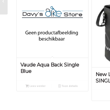
TOUR PLUS FRAME
Toffee Brown
Vaude Aqua Back Single
Blue
New 
SINGL
Lees verder
Toon details