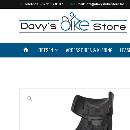
Telefoon: +32 11 37 83 37
E-mail: info@davysbikestore.be
FIETSEN
ACCESSOIRES & KLEDING
LEAS