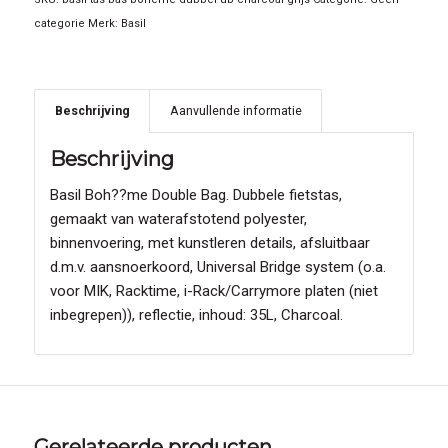
categorie
Merk:
Basil
Beschrijving
Aanvullende informatie
Beschrijving
Basil Boh??me Double Bag. Dubbele fietstas,
gemaakt van waterafstotend polyester,
binnenvoering, met kunstleren details, afsluitbaar
d.m.v. aansnoerkoord, Universal Bridge system (o.a.
voor MIK, Racktime, i-Rack/Carrymore platen (niet
inbegrepen)), reflectie, inhoud: 35L, Charcoal.
Gerelateerde producten