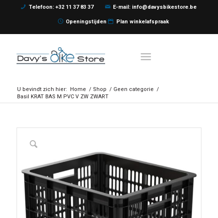
Telefoon: +32 11 37 83 37
E-mail: info@davysbikestore.be
Openingstijden
Plan winkelafspraak
U bevindt zich hier:
Home
/
Shop
/
Geen categorie
/
Basil KRAT BAS M PVC V ZW ZWART