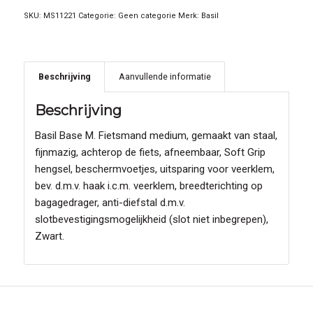
SKU:
MS11221
Categorie:
Geen categorie
Merk:
Basil
Beschrijving
Aanvullende informatie
Beschrijving
Basil Base M. Fietsmand medium, gemaakt van staal,
fijnmazig, achterop de fiets, afneembaar, Soft Grip
hengsel, beschermvoetjes, uitsparing voor veerklem,
bev. d.m.v. haak i.c.m. veerklem, breedterichting op
bagagedrager, anti-diefstal d.m.v.
slotbevestigingsmogelijkheid (slot niet inbegrepen),
Zwart.