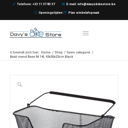
Telefoon: +32 11 37 83 37
E-mail: info@davysbikestore.be
Openingstijden
Plan winkelafspraak
U bevindt zich hier:
Home
/
Shop
/
Geen categorie
/
Basil mand Base M 14L 43x30x23cm Black