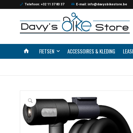
Telefoon: +32 11 37 83 37
E-mail: info@davysbikestore.be
FIETSEN
ACCESSOIRES & KLEDING
LEAS