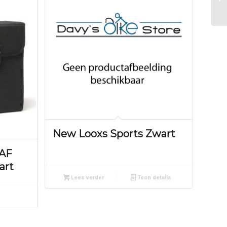
New Looxs Sports Zwart
KAF
art
Lees verder
Toon details