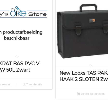
 KRAT BAS PVC V
W 50L Zwart
New Looxs TAS PA
HAAK 2 SLOTEN Zw
 verder
Toon details
Opties selecteren