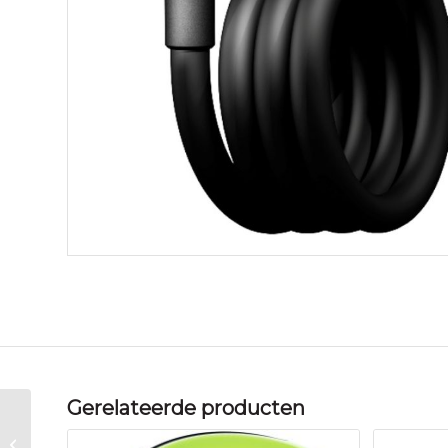
Gerelateerde producten
Axa spir cijferslot