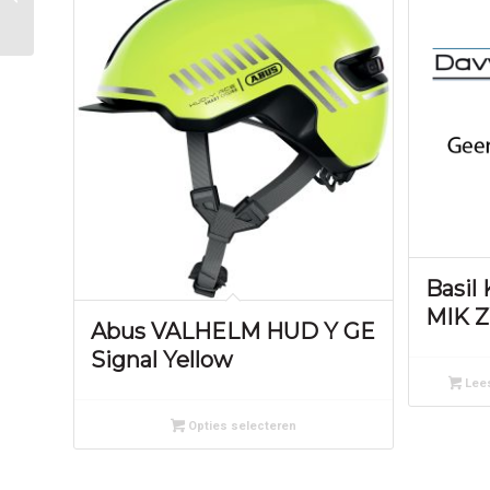
Newton 150/10 Zwart
Basil
MIK Z
Abus VALHELM HUD Y GE
Signal Yellow
Lees
Opties selecteren